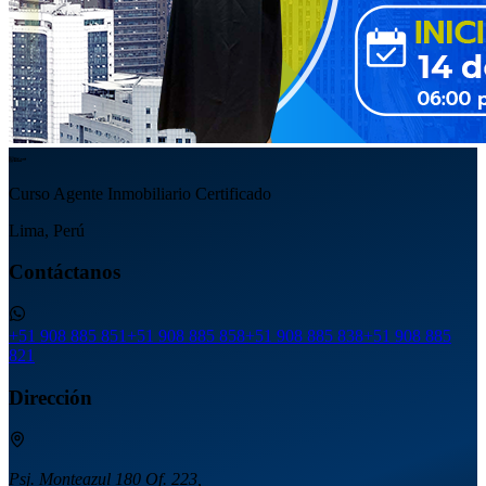
Curso Agente Inmobiliario Certificado
Lima, Perú
Contáctanos
+51 908 885 851
+51 908 885 858
+51 908 885 838
+51 908 885
821
Dirección
Psj. Monteazul 180 Of. 223,