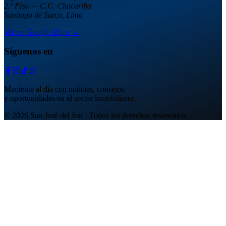
2.º Piso — C.C. Chacarilla
Santiago de Surco, Lima
Ver en Google Maps →
Síguenos en
Mantente al día con noticias, consejos
y oportunidades en el sector inmobiliario.
© 2026 San José del Sur · Todos los derechos reservados.