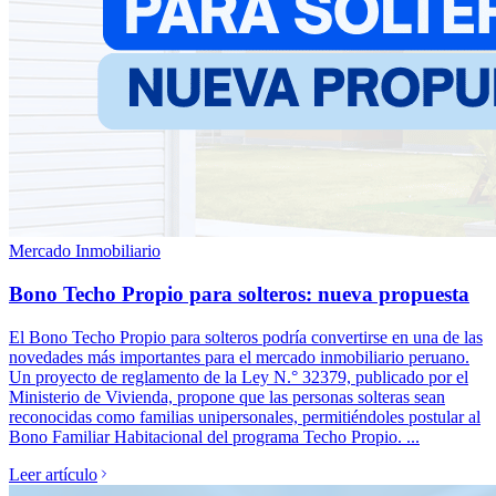
Mercado Inmobiliario
Bono Techo Propio para solteros: nueva propuesta
El Bono Techo Propio para solteros podría convertirse en una de las
novedades más importantes para el mercado inmobiliario peruano.
Un proyecto de reglamento de la Ley N.° 32379, publicado por el
Ministerio de Vivienda, propone que las personas solteras sean
reconocidas como familias unipersonales, permitiéndoles postular al
Bono Familiar Habitacional del programa Techo Propio. ...
Leer artículo