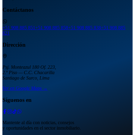
Contáctanos
+51 908 885 851
+51 908 885 858
+51 908 885 838
+51 908 885
821
Dirección
Psj. Monteazul 180 Of. 223,
2.º Piso — C.C. Chacarilla
Santiago de Surco, Lima
Ver en Google Maps →
Síguenos en
Mantente al día con noticias, consejos
y oportunidades en el sector inmobiliario.