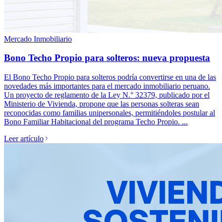
Mercado Inmobiliario
Bono Techo Propio para solteros: nueva propuesta
El Bono Techo Propio para solteros podría convertirse en una de las
novedades más importantes para el mercado inmobiliario peruano.
Un proyecto de reglamento de la Ley N.° 32379, publicado por el
Ministerio de Vivienda, propone que las personas solteras sean
reconocidas como familias unipersonales, permitiéndoles postular al
Bono Familiar Habitacional del programa Techo Propio. ...
Leer artículo