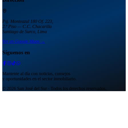
Psj. Monteazul 180 Of. 223,
2.º Piso — C.C. Chacarilla
Santiago de Surco, Lima
Ver en Google Maps →
Síguenos en
Mantente al día con noticias, consejos
y oportunidades en el sector inmobiliario.
© 2026 San José del Sur · Todos los derechos reservados.