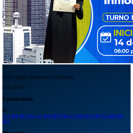
Curso Agente Inmobiliario Certificado
Lima, Perú
Contáctanos
+51 908 885 851
+51 908 885 858
+51 908 885 838
+51 908 885
821
Dirección