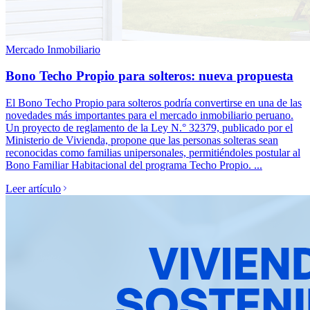
Mercado Inmobiliario
Bono Techo Propio para solteros: nueva propuesta
El Bono Techo Propio para solteros podría convertirse en una de las
novedades más importantes para el mercado inmobiliario peruano.
Un proyecto de reglamento de la Ley N.° 32379, publicado por el
Ministerio de Vivienda, propone que las personas solteras sean
reconocidas como familias unipersonales, permitiéndoles postular al
Bono Familiar Habitacional del programa Techo Propio. ...
Leer artículo