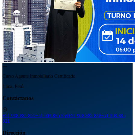
Curso Agente Inmobiliario Certificado
Lima, Perú
Contáctanos
+51 908 885 851
+51 908 885 858
+51 908 885 838
+51 908 885
821
Dirección