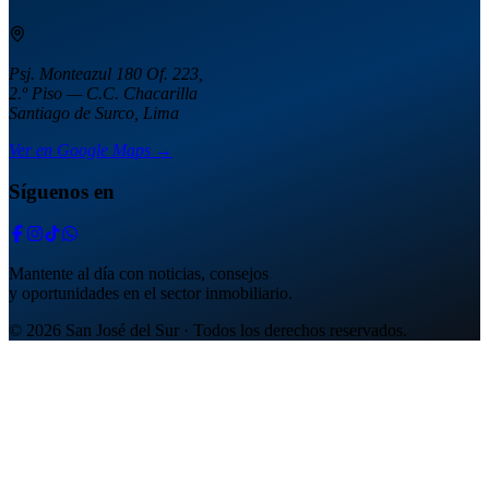
Psj. Monteazul 180 Of. 223,
2.º Piso — C.C. Chacarilla
Santiago de Surco, Lima
Ver en Google Maps →
Síguenos en
Mantente al día con noticias, consejos
y oportunidades en el sector inmobiliario.
© 2026 San José del Sur · Todos los derechos reservados.