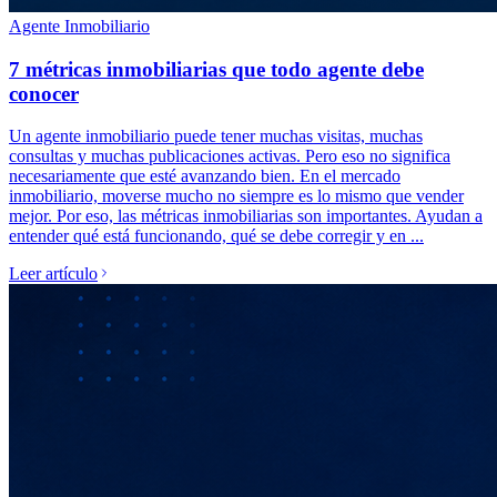
Agente Inmobiliario
7 métricas inmobiliarias que todo agente debe
conocer
Un agente inmobiliario puede tener muchas visitas, muchas
consultas y muchas publicaciones activas. Pero eso no significa
necesariamente que esté avanzando bien. En el mercado
inmobiliario, moverse mucho no siempre es lo mismo que vender
mejor. Por eso, las métricas inmobiliarias son importantes. Ayudan a
entender qué está funcionando, qué se debe corregir y en ...
Leer artículo