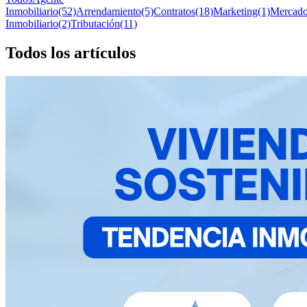
Inmobiliario
(52)
Arrendamiento
(5)
Contratos
(18)
Marketing
(1)
Mercad
Inmobiliario
(2)
Tributación
(11)
Todos los
artículos