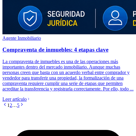
Agente Inmobiliario
Compraventa de inmuebles: 4 etapas clave
La compraventa de inmuebles es una de las operaciones más
importantes dentro del mercado inmobiliario. Aunque muchas
personas creen que basta con un acuerdo verbal entre comprador y
vendedor para transferir una propiedad, la formalización de una
compraventa requiere cumplir una serie de etapas que permiten
acreditar la transferencia y registrarla correctamente. Por ello, todo ...
Leer artículo
1
2
…
5