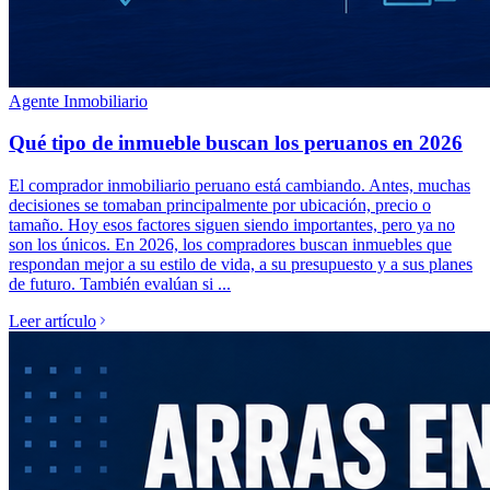
Agente Inmobiliario
Qué tipo de inmueble buscan los peruanos en 2026
El comprador inmobiliario peruano está cambiando. Antes, muchas
decisiones se tomaban principalmente por ubicación, precio o
tamaño. Hoy esos factores siguen siendo importantes, pero ya no
son los únicos. En 2026, los compradores buscan inmuebles que
respondan mejor a su estilo de vida, a su presupuesto y a sus planes
de futuro. También evalúan si ...
Leer artículo