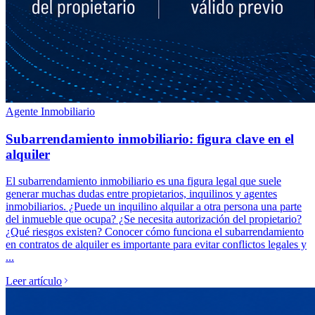
Agente Inmobiliario
Subarrendamiento inmobiliario: figura clave en el
alquiler
El subarrendamiento inmobiliario es una figura legal que suele
generar muchas dudas entre propietarios, inquilinos y agentes
inmobiliarios. ¿Puede un inquilino alquilar a otra persona una parte
del inmueble que ocupa? ¿Se necesita autorización del propietario?
¿Qué riesgos existen? Conocer cómo funciona el subarrendamiento
en contratos de alquiler es importante para evitar conflictos legales y
...
Leer artículo