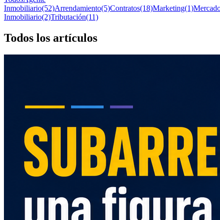
Inmobiliario
(52)
Arrendamiento
(5)
Contratos
(18)
Marketing
(1)
Mercad
Inmobiliario
(2)
Tributación
(11)
Todos los
artículos