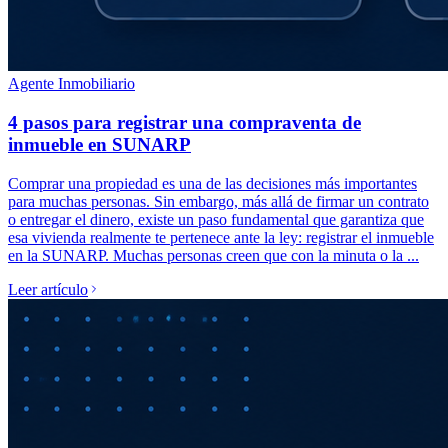
Agente Inmobiliario
4 pasos para registrar una compraventa de
inmueble en SUNARP
Comprar una propiedad es una de las decisiones más importantes
para muchas personas. Sin embargo, más allá de firmar un contrato
o entregar el dinero, existe un paso fundamental que garantiza que
esa vivienda realmente te pertenece ante la ley: registrar el inmueble
en la SUNARP. Muchas personas creen que con la minuta o la ...
Leer artículo