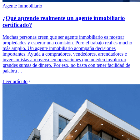
Agente Inmobiliario
¿Qué aprende realmente un agente inmobiliario
certificado?
Muchas personas creen que ser agente inmobiliario es mostrar
propiedades y esperar una comisión. Pero el trabajo real es mucho
más amplio. Un agente inmobiliario acompaña decisiones
importantes. Ayuda a compradores, vendedores, arrendadores e
inversionistas a moverse en operaciones que pueden involucrar
grandes sumas de dinero. Por eso, no basta con tener facilidad de
palabra ...
Leer artículo