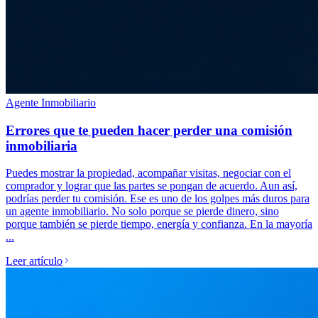
Agente Inmobiliario
Errores que te pueden hacer perder una comisión
inmobiliaria
Puedes mostrar la propiedad, acompañar visitas, negociar con el
comprador y lograr que las partes se pongan de acuerdo. Aun así,
podrías perder tu comisión. Ese es uno de los golpes más duros para
un agente inmobiliario. No solo porque se pierde dinero, sino
porque también se pierde tiempo, energía y confianza. En la mayoría
...
Leer artículo