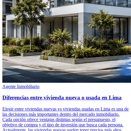
Agente Inmobiliario
Diferencias entre vivienda nueva o usada en Lima
Elegir entre viviendas nuevas vs viviendas usadas en Lima es una de
las decisiones más importantes dentro del mercado inmobiliario.
Cada opción ofrece ventajas distintas según el presupuesto, el
objetivo de compra y el tipo de inversión que busca cada persona.
Actualmente, las viviendas nuevas suelen tener precios más altos