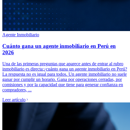
Agente Inmobiliario
Cuánto gana un agente inmobiliario en Perú en
2026
Una de las primeras preguntas que aparece antes de entrar al rubro
inmobiliario es directa:¿cuánto gana un agente inmobiliario en Perú?
La respuesta no es igual para todos. Un agente inmobiliario no suele
ganar por cumplir un horario. Gana por operaciones cerradas, por
comisiones y por la capacidad que tiene para generar confianza en
compradores, ...
Leer artículo