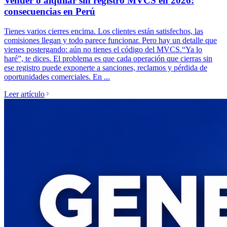
Vender o alquilar sin registro MVCS en 2026:
consecuencias en Perú
Tienes varios cierres encima. Los clientes están satisfechos, las
comisiones llegan y todo parece funcionar. Pero hay un detalle que
vienes postergando: aún no tienes el código del MVCS.“Ya lo
haré”, te dices. El problema es que cada operación que cierras sin
ese registro puede exponerte a sanciones, reclamos y pérdida de
oportunidades comerciales. En ...
Leer artículo