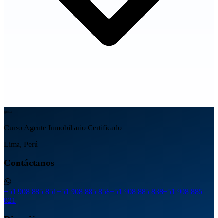
Curso Agente Inmobiliario Certificado
Lima, Perú
Contáctanos
+51 908 885 851
+51 908 885 858
+51 908 885 838
+51 908 885
821