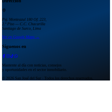
Dirección
Psj. Monteazul 180 Of. 223,
2.º Piso — C.C. Chacarilla
Santiago de Surco, Lima
Ver en Google Maps →
Síguenos en
Mantente al día con noticias, consejos
y oportunidades en el sector inmobiliario.
© 2026 San José del Sur · Todos los derechos reservados.